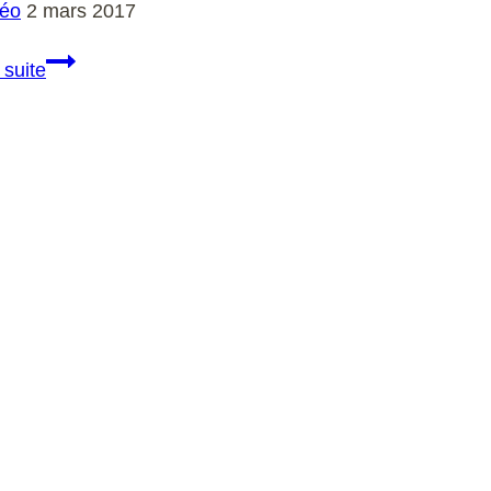
éo
2 mars 2017
Comment
 suite
mettre
une
annonce
sur
leboncoin
?