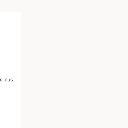
e
x plus