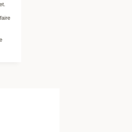
et.
faire
re