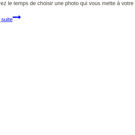
rez le temps de choisir une photo qui vous mette à vot
Quels
 suite
sont
les
différents
types
de
rencontre ?