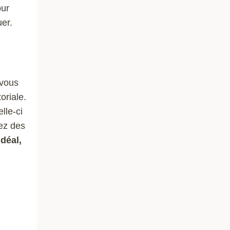
our
er.
 vous
oriale.
lle-ci
vez des
déal,