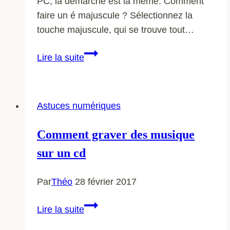
PC, la démarche est la même. Comment
faire un é majuscule ? Sélectionnez la
touche majuscule, qui se trouve tout…
Comment
Lire la suite
faire
un
é
Astuces numériques
majuscule
Comment graver des musique
sur un cd
Par
Théo
28 février 2017
Comment
Lire la suite
graver