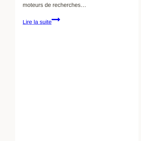
moteurs de recherches…
Agence
Lire la suite
SEO
:
de
quoi
s’agit-
il
?