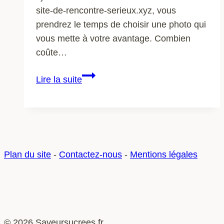
site-de-rencontre-serieux.xyz, vous
prendrez le temps de choisir une photo qui
vous mette à votre avantage. Combien
coûte…
Quels
Lire la suite
sont
les
différents
types
de
Plan du site
-
Contactez-nous
-
Mentions légales
rencontre ?
© 2026 Saveursucrees.fr