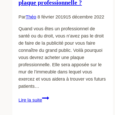
plaque professionnelle ?
pour
réussir
Par
Théo
8 février 2019
15 décembre 2022
sa
transition
Quand vous êtes un professionnel de
numérique
santé ou du droit, vous n’avez pas le droit
en
de faire de la publicité pour vous faire
2026
connaître du grand public. Voilà pourquoi
vous devrez acheter une plaque
professionnelle. Elle sera apposée sur le
mur de l’immeuble dans lequel vous
exercez et vous aidera à trouver vos futurs
patients…
Que
Lire la suite
faut-
il