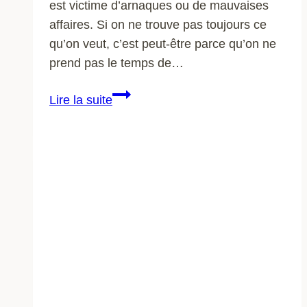
est victime d’arnaques ou de mauvaises
affaires. Si on ne trouve pas toujours ce
qu’on veut, c’est peut-être parce qu’on ne
prend pas le temps de…
Cigarette
Lire la suite
électronique
:
où
trouver
la
cigarette
électronique
idéale
?