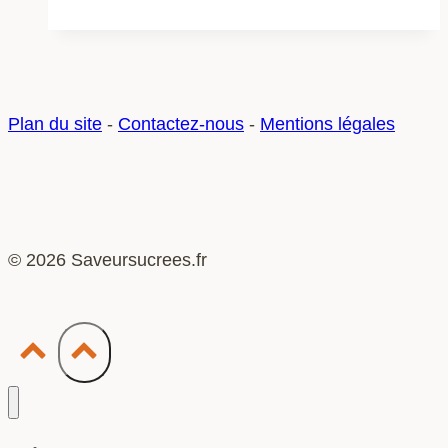
:
que
faire
avec
Plan du site
-
Contactez-nous
-
Mentions légales
sa
e-
cigarette
?
© 2026 Saveursucrees.fr