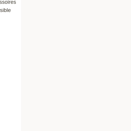
essoires
sible