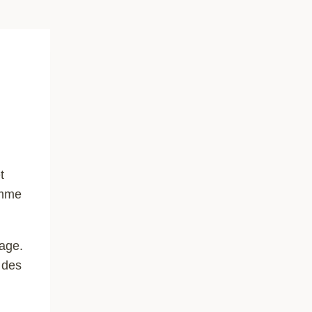
t
omme
tage.
 des