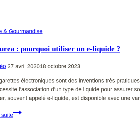
e & Gourmandise
urea : pourquoi utiliser un e-liquide ?
éo
27 avril 2020
18 octobre 2023
garettes électroniques sont des inventions très pratiques
cessite l’association d’un type de liquide pour assurer 
er, souvent appelé e-liquide, est disponible avec une v
Savourea
 suite
:
pourquoi
utiliser