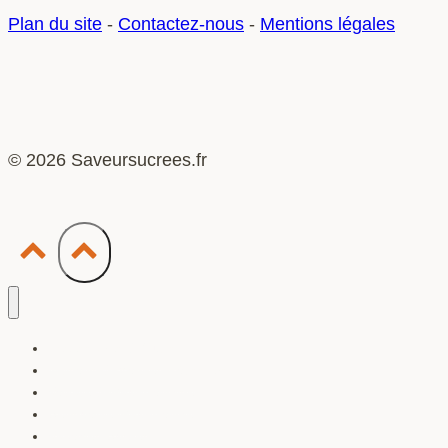
simple
Plan du site
-
Contactez-nous
-
Mentions légales
d’utiliser
cet
appareil
?
© 2026 Saveursucrees.fr
Accessoires & Outils
Artisans & Maîtres Pâtissiers
Vapote & Gourmandise
Sensualité Gourmande
Voyages Sucrés