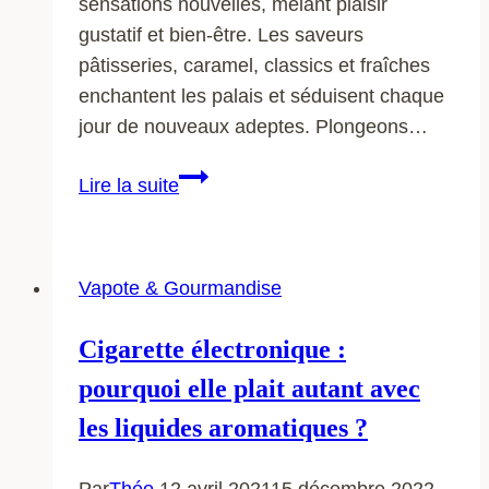
sensations nouvelles, mêlant plaisir
gustatif et bien-être. Les saveurs
pâtisseries, caramel, classics et fraîches
enchantent les palais et séduisent chaque
jour de nouveaux adeptes. Plongeons…
E-
Lire la suite
liquides
gourmands
:
Vapote & Gourmandise
le
boom
Cigarette électronique :
des
pourquoi elle plait autant avec
saveurs
pâtisseries
les liquides aromatiques ?