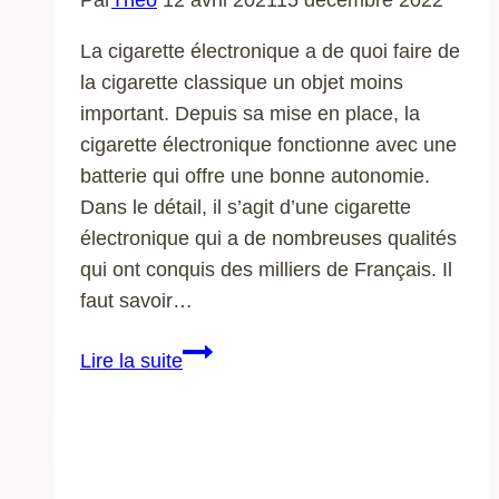
Par
Théo
12 avril 2021
15 décembre 2022
La cigarette électronique a de quoi faire de
la cigarette classique un objet moins
important. Depuis sa mise en place, la
cigarette électronique fonctionne avec une
batterie qui offre une bonne autonomie.
Dans le détail, il s’agit d’une cigarette
électronique qui a de nombreuses qualités
qui ont conquis des milliers de Français. Il
faut savoir…
Cigarette
Lire la suite
électronique
:
pourquoi
elle