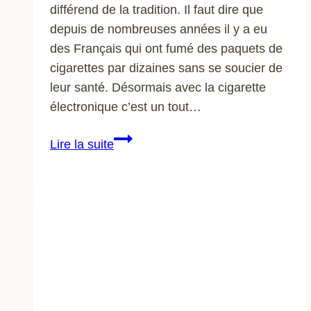
différend de la tradition. Il faut dire que
depuis de nombreuses années il y a eu
des Français qui ont fumé des paquets de
cigarettes par dizaines sans se soucier de
leur santé. Désormais avec la cigarette
électronique c’est un tout…
Cigarette
Lire la suite
électronique
:
que
faire
avec
sa
e-
cigarette