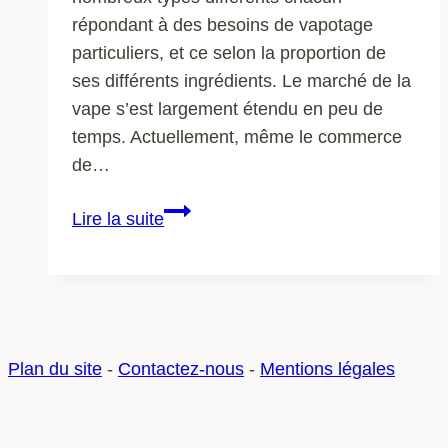
répondant à des besoins de vapotage
particuliers, et ce selon la proportion de
ses différents ingrédients. Le marché de la
vape s’est largement étendu en peu de
temps. Actuellement, même le commerce
de…
E-
Lire la suite
liquide
:
quel
e-
liquide
Plan du site
-
Contactez-nous
-
Mentions légales
choisir
?