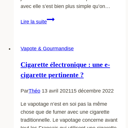
avec elle s’est bien plus simple qu’on…
Cigarette
Lire la suite
électronique
:
Des
Vapote & Gourmandise
goûts
inédits
Cigarette électronique : une e-
?
cigarette pertinente ?
Par
Théo
13 avril 2021
15 décembre 2022
Le vapotage n’est en soi pas la même
chose que de fumer avec une cigarette
traditionnelle. Le vapotage concerne avant