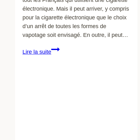
tout les Français qui utilisent une cigarette
électronique. Mais il peut arriver, y compris
pour la cigarette électronique que le choix
d’un arrêt de toutes les formes de
vapotage soit envisagé. En outre, il peut…
Cigarette
Lire la suite
électronique
:
une
e-
cigarette
pertinente
?