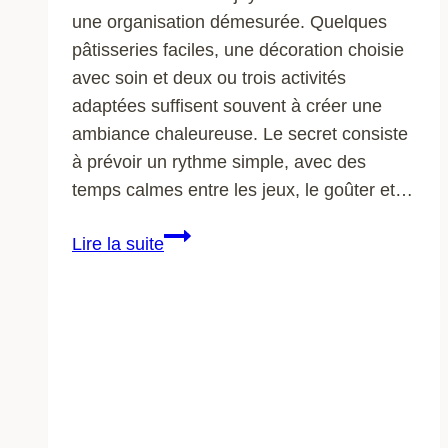
une organisation démesurée. Quelques
pâtisseries faciles, une décoration choisie
avec soin et deux ou trois activités
adaptées suffisent souvent à créer une
ambiance chaleureuse. Le secret consiste
à prévoir un rythme simple, avec des
temps calmes entre les jeux, le goûter et…
Réussir
Lire la suite
un
goûter
d’anniversaire
d’enfant
avec
des
idées