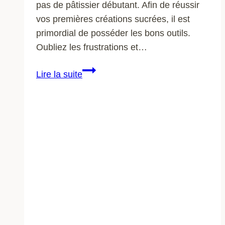
pas de pâtissier débutant. Afin de réussir
vos premières créations sucrées, il est
primordial de posséder les bons outils.
Oubliez les frustrations et…
Les
Lire la suite
ustensiles
indispensables
pour
le
pâtissier
débutant