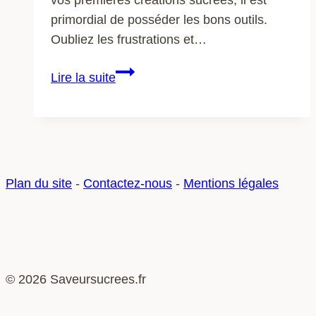
primordial de posséder les bons outils.
Oubliez les frustrations et…
Les
Lire la suite
ustensiles
indispensables
pour
le
pâtissier
Plan du site
-
Contactez-nous
-
Mentions légales
débutant
© 2026 Saveursucrees.fr