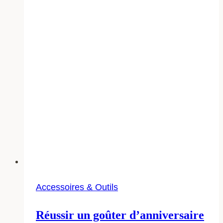
un
incontournable
dans
la
cuisine
moderne
?
Accessoires & Outils
Réussir un goûter d’anniversaire