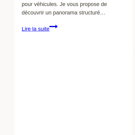
pour véhicules. Je vous propose de
découvrir un panorama structuré…
Les
Lire la suite
accessoires
incontournables
pour
optimiser
votre
voiture