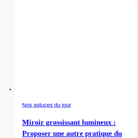
les
catamarans
d’occasion?
Nos astuces du jour
Miroir grossissant lumineux :
Proposer une autre pratique du