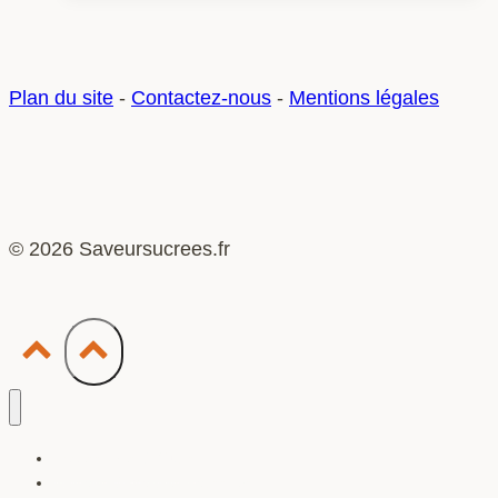
il
n’y
a
Plan du site
-
Contactez-nous
-
Mentions légales
aucune
limite
d’âge
© 2026 Saveursucrees.fr
Accessoires & Outils
Artisans & Maîtres Pâtissiers