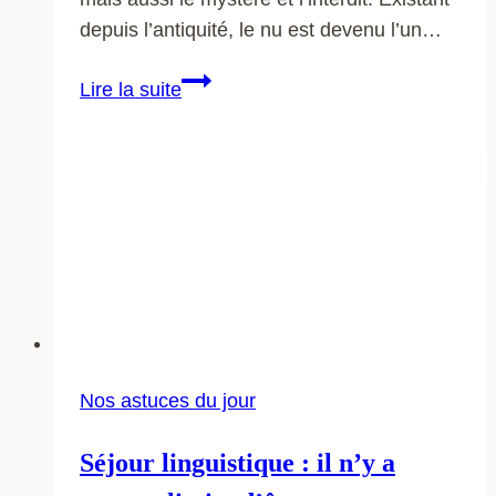
depuis l’antiquité, le nu est devenu l’un…
Quelle
Lire la suite
sont
sculptures
de
femmes
nues
les
plus
connues
?
Nos astuces du jour
Séjour linguistique : il n’y a