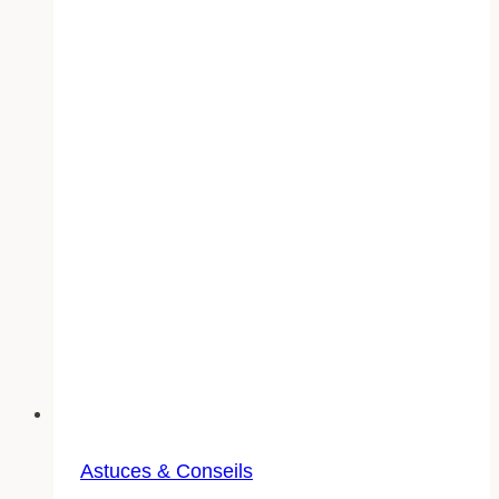
impact
et
tendances
Astuces & Conseils