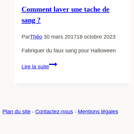
Comment laver une tache de
sang ?
Par
Théo
30 mars 2017
18 octobre 2023
Fabriquer du faux sang pour Halloween
Comment
Lire la suite
laver
une
tache
de
sang
Plan du site
-
Contactez-nous
-
Mentions légales
?