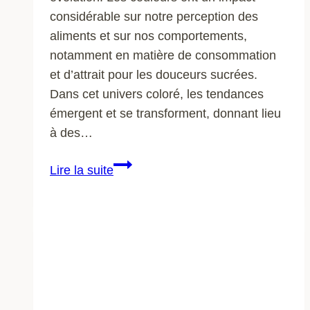
considérable sur notre perception des
aliments et sur nos comportements,
notamment en matière de consommation
et d’attrait pour les douceurs sucrées.
Dans cet univers coloré, les tendances
émergent et se transforment, donnant lieu
à des…
La
Lire la suite
psychologie
de
la
couleur
en
pâtisserie
: