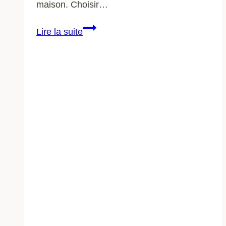
maison. Choisir…
Réduire
Lire la suite
son
empreinte
carbone
en
cuisine
:
conseils
pour
une
alimentation
écoresponsable