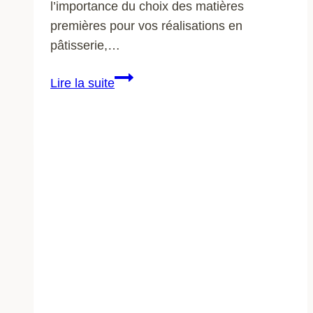
l’importance du choix des matières
premières pour vos réalisations en
pâtisserie,…
Pourquoi
Lire la suite
le
choix
des
matières
premières
est
crucial
en
pâtisserie
?