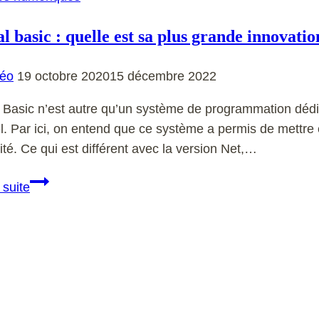
l basic : quelle est sa plus grande innovatio
éo
19 octobre 2020
15 décembre 2022
 Basic n’est autre qu’un système de programmation dédi
el. Par ici, on entend que ce système a permis de mettre
ilité. Ce qui est différent avec la version Net,…
Visual
 suite
basic
:
quelle
est
sa
plus