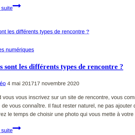
Comment
 suite
graver
des
musique
sur
un
es numériques
cd
 sont les différents types de rencontre ?
éo
4 mai 2017
17 novembre 2020
vous vous inscrivez sur un site de rencontre, vous comm
e de vous connaître. Il faut rester naturel, ne pas ajouter
rez le temps de choisir une photo qui vous mette à vot
Quels
 suite