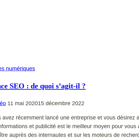
grande
innovation
?
es numériques
ce SEO : de quoi s’agit-il ?
éo
11 mai 2020
15 décembre 2022
s avez récemment lancé une entreprise et vous désirez aug
nformations et publicité est le meilleur moyen pour vous a
tre auprès des internautes et sur les moteurs de rech