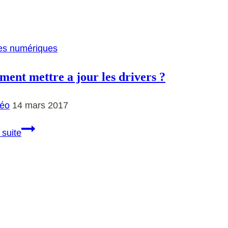
sont
les
différents
types
es numériques
de
rencontre ?
ent mettre a jour les drivers ?
éo
14 mars 2017
Comment
 suite
mettre
a
jour
les
drivers
?