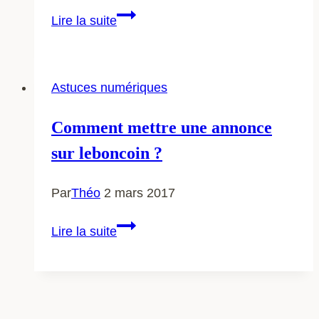
Jemabonne.fr
Lire la suite
:
comment
trouver
Astuces numériques
un
magazine
Comment mettre une annonce
pour
sur leboncoin ?
enfant
Par
Théo
2 mars 2017
Comment
Lire la suite
mettre
une
annonce
sur