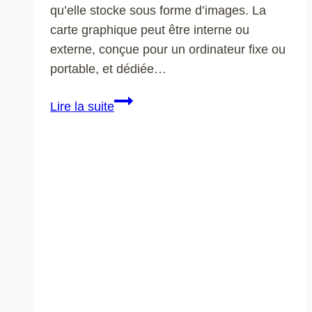
qu’elle stocke sous forme d’images. La
carte graphique peut être interne ou
externe, conçue pour un ordinateur fixe ou
portable, et dédiée…
Blog
Lire la suite
informatique
:
comment
choisir
une
carte
graphique
?