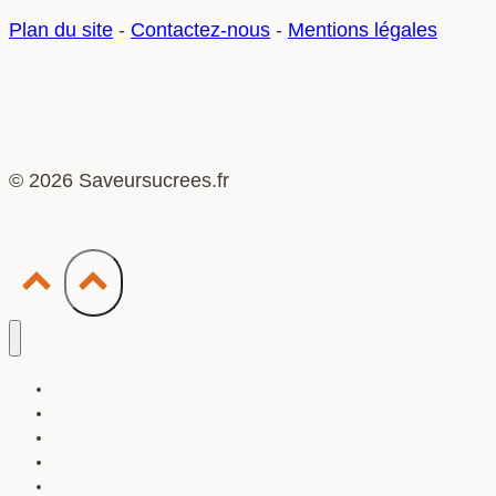
leboncoin
Plan du site
-
Contactez-nous
-
Mentions légales
?
© 2026 Saveursucrees.fr
Accessoires & Outils
Artisans & Maîtres Pâtissiers
Vapote & Gourmandise
Sensualité Gourmande
Voyages Sucrés