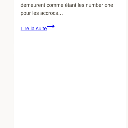
demeurent comme étant les number one
pour les accrocs…
Blog
Lire la suite
high-
tech
:
pourquoi
consulter
ou
créer
un
blog
high
tech
?