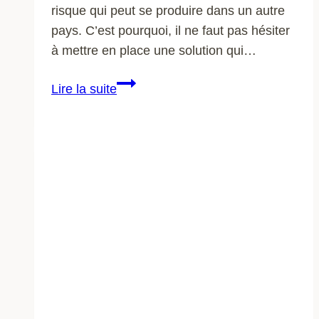
risque qui peut se produire dans un autre
pays. C’est pourquoi, il ne faut pas hésiter
à mettre en place une solution qui…
Assurance
Lire la suite
voyage
:
une
assurance
pratique
?