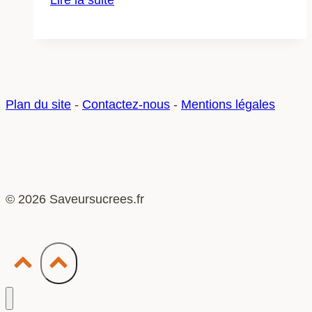
l’assurance
voyage
d’affaires
retarde
vos
Plan du site
-
Contactez-nous
-
Mentions légales
visas
et
comment
l’éviter
© 2026 Saveursucrees.fr