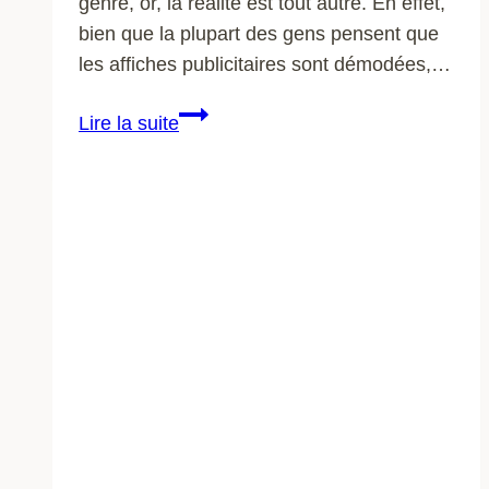
genre, or, la réalité est tout autre. En effet,
bien que la plupart des gens pensent que
les affiches publicitaires sont démodées,…
Impression
Lire la suite
publicitaire
:
pourquoi
est-
il
important
de
se
faire
imprimer
des
affiches