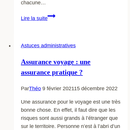
chacune…
À
Lire la suite
quoi
peut
vous
Astuces administratives
servir
un
Assurance voyage : une
comparatif
assurance pratique ?
de
banques?
Par
Théo
9 février 2021
15 décembre 2022
Une assurance pour le voyage est une très
bonne chose. En effet, il faut dire que les
risques sont aussi grands à l’étranger que
sur le territoire. Personne n’est à l’abri d’un